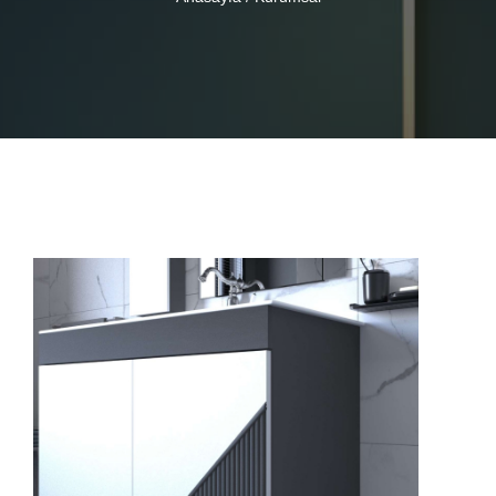
BLOG
HAMMADDE KALITESI
İLETIŞIM